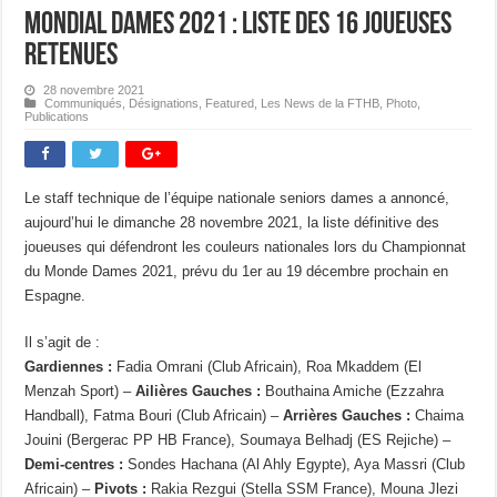
Mondial Dames 2021 : Liste des 16 joueuses
retenues
28 novembre 2021
Communiqués
,
Désignations
,
Featured
,
Les News de la FTHB
,
Photo
,
Publications
Le staff technique de l’équipe nationale seniors dames a annoncé,
aujourd’hui le dimanche 28 novembre 2021, la liste définitive des
joueuses qui défendront les couleurs nationales lors du Championnat
du Monde Dames 2021, prévu du 1er au 19 décembre prochain en
Espagne.
Il s’agit de :
Gardiennes :
Fadia Omrani (Club Africain), Roa Mkaddem (El
Menzah Sport) –
Ailières Gauches :
Bouthaina Amiche (Ezzahra
Handball), Fatma Bouri (Club Africain) –
Arrières Gauches :
Chaima
Jouini (Bergerac PP HB France), Soumaya Belhadj (ES Rejiche) –
Demi-centres :
Sondes Hachana (Al Ahly Egypte), Aya Massri (Club
Africain) –
Pivots :
Rakia Rezgui (Stella SSM France), Mouna Jlezi