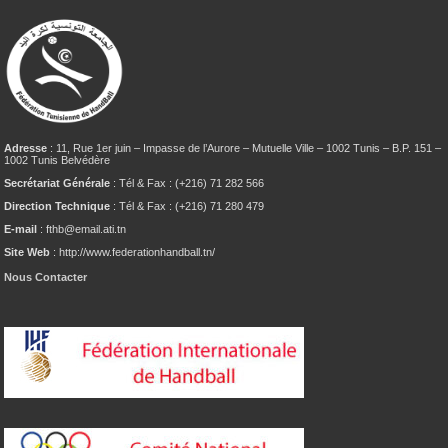
Adresse
: 11, Rue 1er juin – Impasse de l’Aurore – Mutuelle Ville – 1002 Tunis – B.P. 151 –
1002 Tunis Belvédère
Secrétariat Générale
: Tél & Fax : (+216) 71 282 566
Direction Technique
: Tél & Fax : (+216) 71 280 479
E-mail
: fthb@email.ati.tn
Site Web
: http://www.federationhandball.tn/
Nous Contacter