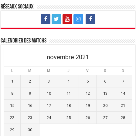
u
o
u
v
u
v
Réseaux sociaux
e
v
e
l
e
l
l
l
l
e
l
e
f
e
f
e
f
e
n
e
n
ê
n
ê
t
ê
t
Calendrier des matchs
r
t
r
e
r
e
)
e
)
)
novembre 2021
L
M
M
J
V
S
D
1
2
3
4
5
6
7
8
9
10
11
12
13
14
15
16
17
18
19
20
21
22
23
24
25
26
27
28
29
30