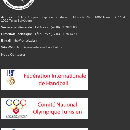
Adresse
: 11, Rue 1er juin – Impasse de l’Aurore – Mutuelle Ville – 1002 Tunis – B.P. 151 –
1002 Tunis Belvédère
Secrétariat Générale
: Tél & Fax : (+216) 71 282 566
Direction Technique
: Tél & Fax : (+216) 71 280 479
E-mail
: fthb@email.ati.tn
Site Web
: http://www.federationhandball.tn/
Nous Contacter