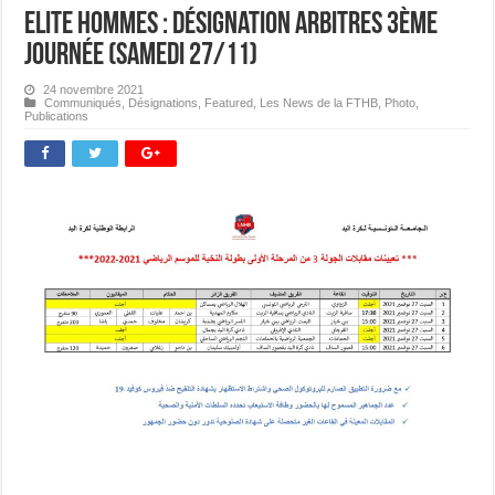
Elite Hommes : Désignation Arbitres 3ème
journée (Samedi 27/11)
24 novembre 2021
Communiqués
,
Désignations
,
Featured
,
Les News de la FTHB
,
Photo
,
Publications