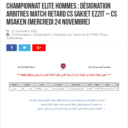
Championnat Elite Hommes : Désignation
Arbitres match retard CS Sakiet Ezzit – CS
Msaken (mercredi 24 novembre)
22 novembre 2021
Communiqués
,
Désignations
,
Featured
,
Les News de la FTHB
,
Photo
,
Publications