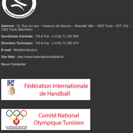
Adresse
: 11, Rue 1er juin – Impasse de l’Aurore – Mutuelle Ville – 1002 Tunis – B.P. 151 –
1002 Tunis Belvédère
Secrétariat Générale
: Tél & Fax : (+216) 71 282 566
Direction Technique
: Tél & Fax : (+216) 71 280 479
E-mail
: fthb@email.ati.tn
Site Web
: http://www.federationhandball.tn/
Nous Contacter