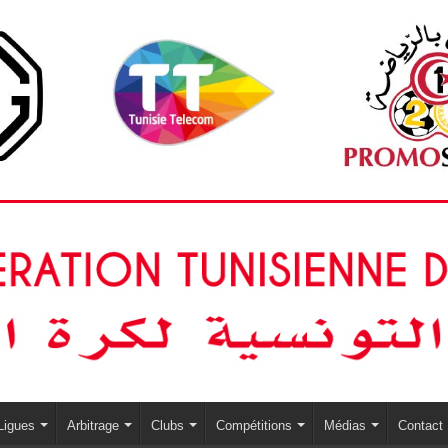
Ligues
Arbitrage
Clubs
Compétitions
Médias
Contact