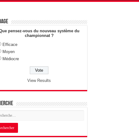
dage
Que pensez-vous du nouveau système du
championnat ?
Efficace
Moyen
Médiocre
View Results
herche