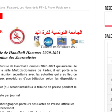
tions
,
Featured
,
Les News de la FTHB
,
Photo
,
Publications
Rés
+
Cale