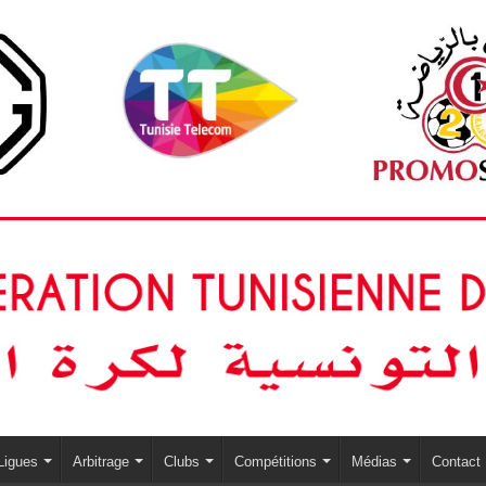
Ligues
Arbitrage
Clubs
Compétitions
Médias
Contact