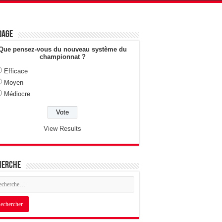
dage
Que pensez-vous du nouveau système du
championnat ?
Efficace
Moyen
Médiocre
View Results
herche