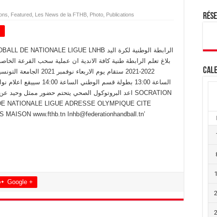
ions
,
Featured
,
Les News de la FTHB
,
Photo
,
Publications
Rés
+
Cale
Google +