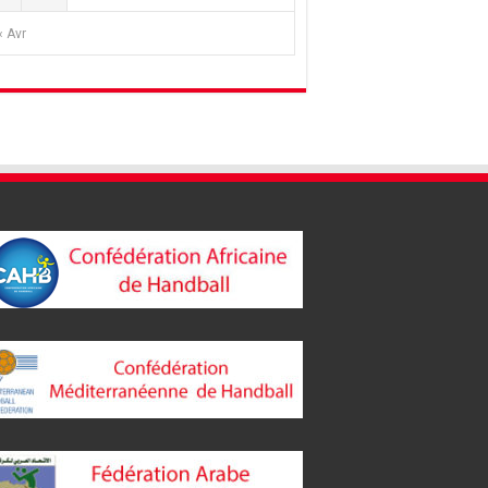
« Avr