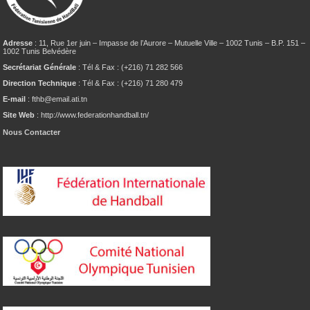
Adresse
: 11, Rue 1er juin – Impasse de l’Aurore – Mutuelle Ville – 1002 Tunis – B.P. 151 –
1002 Tunis Belvédère
Secrétariat Générale
: Tél & Fax : (+216) 71 282 566
Direction Technique
: Tél & Fax : (+216) 71 280 479
E-mail
: fthb@email.ati.tn
Site Web
: http://www.federationhandball.tn/
Nous Contacter