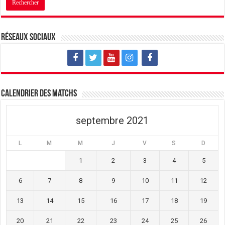
n
u
n
e
n
e
n
e
n
o
n
o
u
o
u
v
u
v
Réseaux sociaux
e
v
e
l
e
l
l
l
l
e
l
e
f
e
f
e
f
e
n
e
n
ê
n
ê
t
ê
t
Calendrier des matchs
r
t
r
e
r
e
)
e
)
)
septembre 2021
L
M
M
J
V
S
D
1
2
3
4
5
6
7
8
9
10
11
12
13
14
15
16
17
18
19
20
21
22
23
24
25
26