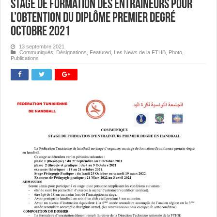
Stage de Formation des Entraineurs pour
l’Obtention du Diplôme Premier Degré
Octobre 2021
13 septembre 2021
Communiqués
,
Désignations
,
Featured
,
Les News de la FTHB
,
Photo
,
Publications