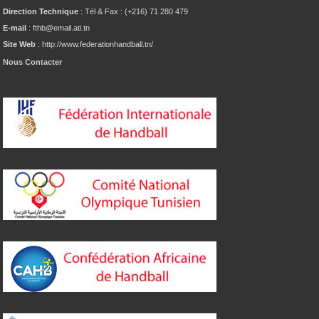
Direction Technique
: Tél & Fax : (+216) 71 280 479
E-mail
: fthb@email.ati.tn
Site Web
: http://www.federationhandball.tn/
Nous Contacter