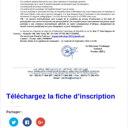
Téléchargez la fiche d’inscription
Partager :
C
C
C
l
l
l
i
i
i