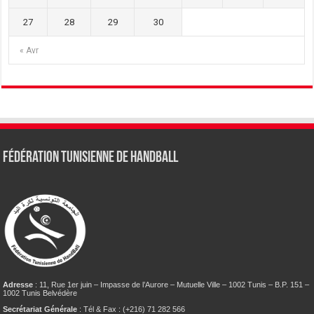
27
28
29
30
« Avr
Fédération tunisienne de Handball
Adresse
: 11, Rue 1er juin – Impasse de l’Aurore – Mutuelle Ville – 1002 Tunis – B.P. 151 –
1002 Tunis Belvédère
Secrétariat Générale
: Tél & Fax : (+216) 71 282 566