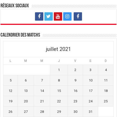
u
o
u
v
u
v
Réseaux sociaux
e
v
e
l
e
l
l
l
l
e
l
e
f
e
f
e
f
e
n
e
n
ê
n
ê
t
ê
t
Calendrier des matchs
r
t
r
e
r
e
)
e
)
)
juillet 2021
L
M
M
J
V
S
D
1
2
3
4
5
6
7
8
9
10
11
12
13
14
15
16
17
18
19
20
21
22
23
24
25
26
27
28
29
30
31