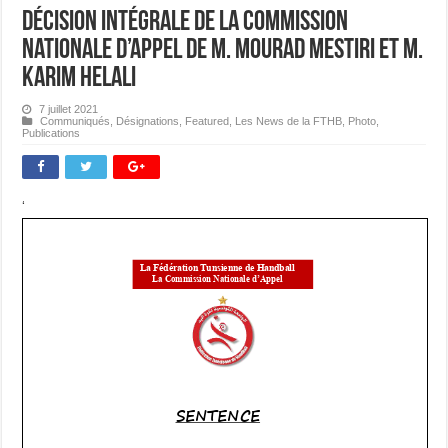
Décision Intégrale de la Commission
Nationale d’Appel de M. Mourad Mestiri et M.
Karim Helali
7 juillet 2021
Communiqués
,
Désignations
,
Featured
,
Les News de la FTHB
,
Photo
,
Publications
‘