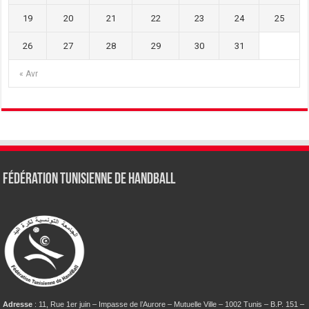
19
20
21
22
23
24
25
26
27
28
29
30
31
« Avr
Fédération tunisienne de Handball
Adresse
: 11, Rue 1er juin – Impasse de l’Aurore – Mutuelle Ville – 1002 Tunis – B.P. 151 –