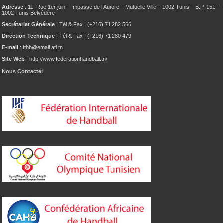
Adresse
: 11, Rue 1er juin – Impasse de l’Aurore – Mutuelle Ville – 1002 Tunis – B.P. 151 –
1002 Tunis Belvédère
Secrétariat Générale
: Tél & Fax : (+216) 71 282 566
Direction Technique
: Tél & Fax : (+216) 71 280 479
E-mail
: fthb@email.ati.tn
Site Web
: http://www.federationhandball.tn/
Nous Contacter