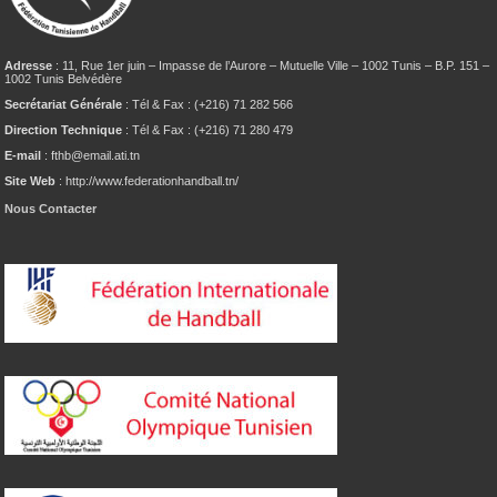
Adresse
: 11, Rue 1er juin – Impasse de l’Aurore – Mutuelle Ville – 1002 Tunis – B.P. 151 –
1002 Tunis Belvédère
Secrétariat Générale
: Tél & Fax : (+216) 71 282 566
Direction Technique
: Tél & Fax : (+216) 71 280 479
E-mail
: fthb@email.ati.tn
Site Web
: http://www.federationhandball.tn/
Nous Contacter