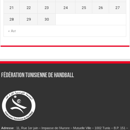
21
22
23
24
25
26
27
28
29
30
« Avr
Fédération tunisienne de Handball
Adresse
: 11, Rue 1er juin – Impasse de l’Aurore – Mutuelle Ville – 1002 Tunis – B.P. 151 –