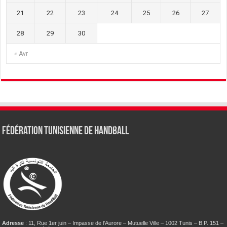
21
22
23
24
25
26
27
28
29
30
« Avr
Fédération tunisienne de Handball
Adresse
: 11, Rue 1er juin – Impasse de l’Aurore – Mutuelle Ville – 1002 Tunis – B.P. 151 –