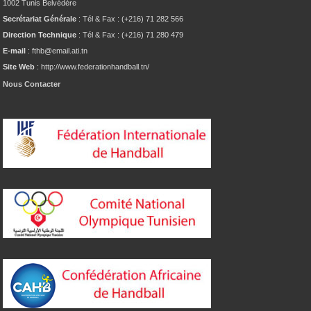
1002 Tunis Belvédère
Secrétariat Générale
: Tél & Fax : (+216) 71 282 566
Direction Technique
: Tél & Fax : (+216) 71 280 479
E-mail
: fthb@email.ati.tn
Site Web
: http://www.federationhandball.tn/
Nous Contacter