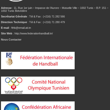
Adresse
: 11, Rue 1er juin – Impasse de l’Aurore – Mutuelle Ville – 1002 Tunis – B.P. 151 –
1002 Tunis Belvédère
Secrétariat Générale
: Tél & Fax : (+216) 71 282 566
Direction Technique
: Tél & Fax : (+216) 71 280 479
E-mail
: fthb@email.ati.tn
Site Web
: http://www.federationhandball.tn/
Nous Contacter