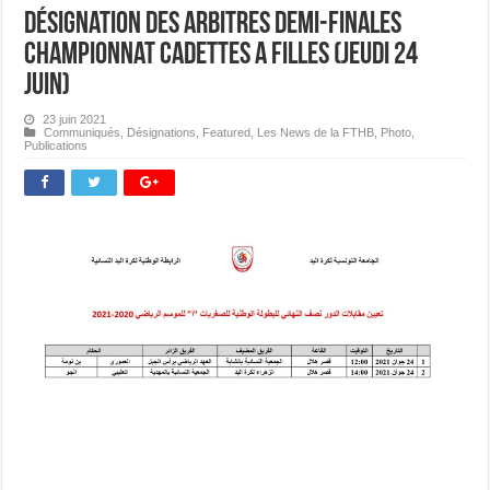
Désignation des Arbitres Demi-finales
Championnat Cadettes A Filles (Jeudi 24
juin)
23 juin 2021
Communiqués
,
Désignations
,
Featured
,
Les News de la FTHB
,
Photo
,
Publications