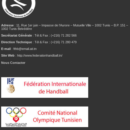
Adresse
: 11, Rue 1er juin – Impasse de l’Aurore – Mutuelle Ville – 1002 Tunis – B.P. 151 –
1002 Tunis Belvédère
Secrétariat Générale
: Tél & Fax : (+216) 71 282 566
Direction Technique
: Tél & Fax : (+216) 71 280 479
E-mail
: fthb@email.ati.tn
Site Web
: http://www.federationhandball.tn/
Nous Contacter