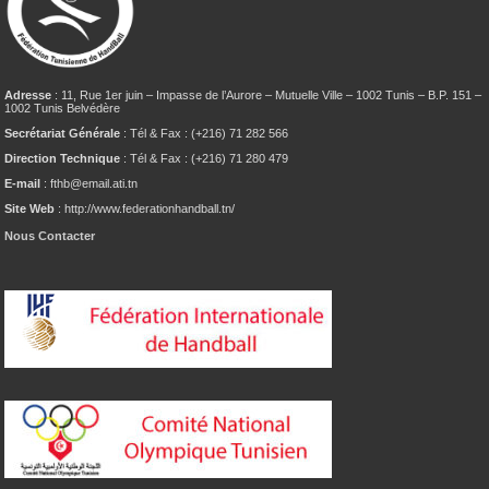
Adresse
: 11, Rue 1er juin – Impasse de l’Aurore – Mutuelle Ville – 1002 Tunis – B.P. 151 –
1002 Tunis Belvédère
Secrétariat Générale
: Tél & Fax : (+216) 71 282 566
Direction Technique
: Tél & Fax : (+216) 71 280 479
E-mail
: fthb@email.ati.tn
Site Web
: http://www.federationhandball.tn/
Nous Contacter