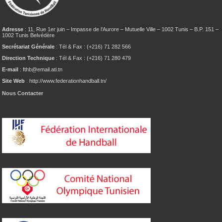
Adresse
: 11, Rue 1er juin – Impasse de l’Aurore – Mutuelle Ville – 1002 Tunis – B.P. 151 –
1002 Tunis Belvédère
Secrétariat Générale
: Tél & Fax : (+216) 71 282 566
Direction Technique
: Tél & Fax : (+216) 71 280 479
E-mail
: fthb@email.ati.tn
Site Web
: http://www.federationhandball.tn/
Nous Contacter