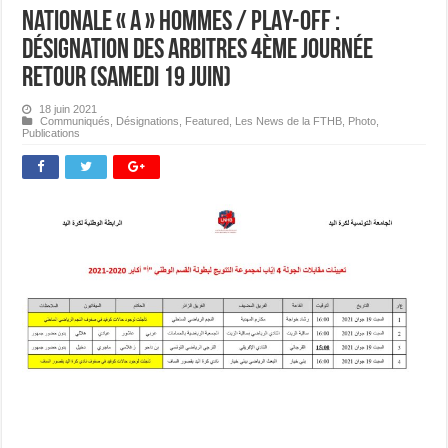
Nationale « A » Hommes / PLAY-OFF :
Désignation des Arbitres 4ème journée
Retour (Samedi 19 juin)
18 juin 2021
Communiqués
,
Désignations
,
Featured
,
Les News de la FTHB
,
Photo
,
Publications