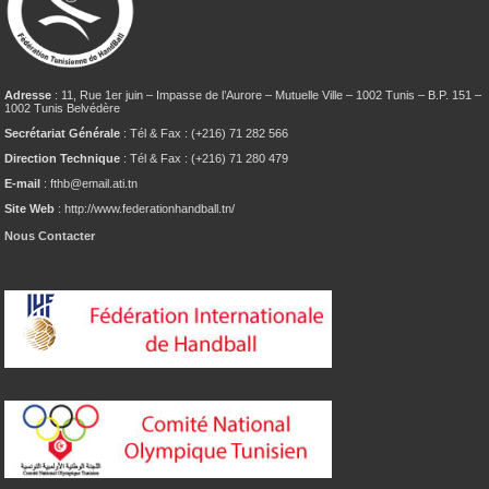
Adresse
: 11, Rue 1er juin – Impasse de l’Aurore – Mutuelle Ville – 1002 Tunis – B.P. 151 –
1002 Tunis Belvédère
Secrétariat Générale
: Tél & Fax : (+216) 71 282 566
Direction Technique
: Tél & Fax : (+216) 71 280 479
E-mail
: fthb@email.ati.tn
Site Web
: http://www.federationhandball.tn/
Nous Contacter