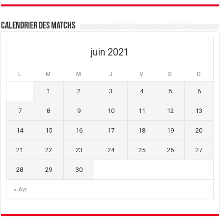
e
f
e
n
e
n
ê
n
ê
t
ê
t
Calendrier des matchs
r
t
r
e
r
e
)
e
)
)
juin 2021
L
M
M
J
V
S
D
1
2
3
4
5
6
7
8
9
10
11
12
13
14
15
16
17
18
19
20
21
22
23
24
25
26
27
28
29
30
« Avr