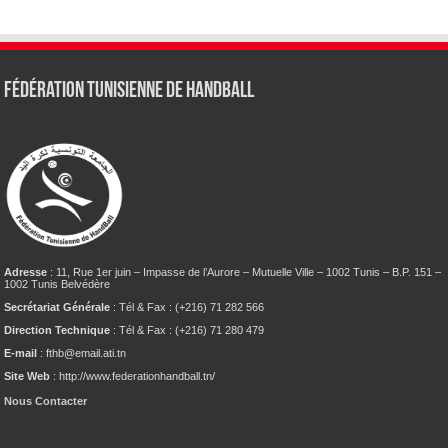
Fédération tunisienne de Handball
Adresse
: 11, Rue 1er juin – Impasse de l’Aurore – Mutuelle Ville – 1002 Tunis – B.P. 151 –
1002 Tunis Belvédère
Secrétariat Générale
: Tél & Fax : (+216) 71 282 566
Direction Technique
: Tél & Fax : (+216) 71 280 479
E-mail
: fthb@email.ati.tn
Site Web
: http://www.federationhandball.tn/
Nous Contacter