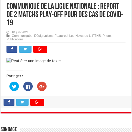
Communiqué de la Ligue Nationale : Report
de 2 matchs PLAY-OFF pour des cas de Covid-
19
18 juin 2021
Communiqués
,
Désignations
,
Featured
,
Les News de la FTHB
,
Photo
,
Publications
Partager :
C
C
C
l
l
l
i
i
i
q
q
q
u
u
u
e
e
e
z
z
z
p
p
p
o
o
o
u
u
u
r
r
r
p
p
p
a
a
a
Sondage
r
r
r