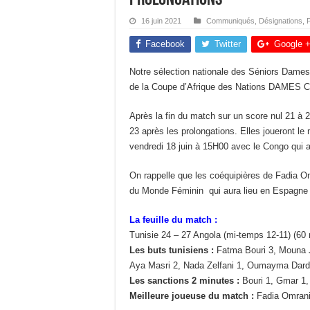
16 juin 2021
Communiqués
,
Désignations
,
Facebook
Twitter
Google 
Notre sélection nationale des Séniors Dames a
de la Coupe d’Afrique des Nations DAMES 
Après la fin du match sur un score nul 21 à 
23 après les prolongations. Elles joueront l
vendredi 18 juin à 15H00 avec le Congo qui 
On rappelle que les coéquipières de Fadia Omr
du Monde Féminin qui aura lieu en Espagne
La feuille du match :
Tunisie 24 – 27 Angola (mi-temps 12-11) (60 
Les buts tunisiens :
Fatma Bouri 3, Mouna J
Aya Masri 2, Nada Zelfani 1, Oumayma Dard
Les sanctions 2 minutes :
Bouri 1, Gmar 1,
Meilleure joueuse du match :
Fadia Omrani