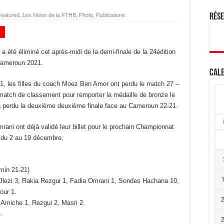
Featured
,
Les News de la FTHB
,
Photo
,
Publications
Rés
+
 été éliminé cet après-midi de la demi-finale de la 24édition
Cameroun 2021.
Cale
21, les filles du coach Moez Ben Amor ont perdu le match 27 –
e match de classement pour remporter la médaille de bronze le
a perdu la deuxième deuxième finale face au Cameroun 22-21.
ani ont déjà validé leur billet pour le prochain Championnat
 du 2 au 19 décembre.
min 21-21)
lezi 3, Rakia Rezgui 1, Fadia Omrani 1, Sondes Hachana 10,
our 1.
 Amiche 1, Rezgui 2, Masri 2.
.