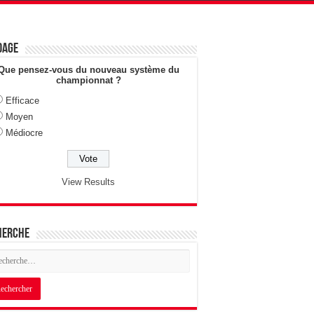
dage
Que pensez-vous du nouveau système du
championnat ?
Efficace
Moyen
Médiocre
View Results
herche