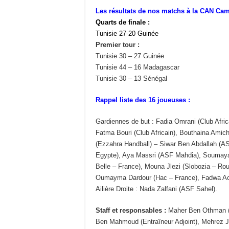
Les résultats de nos matchs à la CAN Cam
Quarts de finale :
Tunisie 27-20 Guinée
Premier tour :
Tunisie 30 – 27 Guinée
Tunisie 44 – 16 Madagascar
Tunisie 30 – 13 Sénégal
Rappel liste des 16 joueuses :
Gardiennes de but : Fadia Omrani (Club Afr
Fatma Bouri (Club Africain), Bouthaina Amic
(Ezzahra Handball) – Siwar Ben Abdallah (A
Egypte), Aya Massri (ASF Mahdia), Soumaya 
Belle – France), Mouna Jlezi (Slobozia – Ro
Oumayma Dardour (Hac – France), Fadwa Aou
Ailière Droite : Nada Zalfani (ASF Sahel).
Staff et responsables :
Maher Ben Othman (C
Ben Mahmoud (Entraîneur Adjoint), Mehrez J