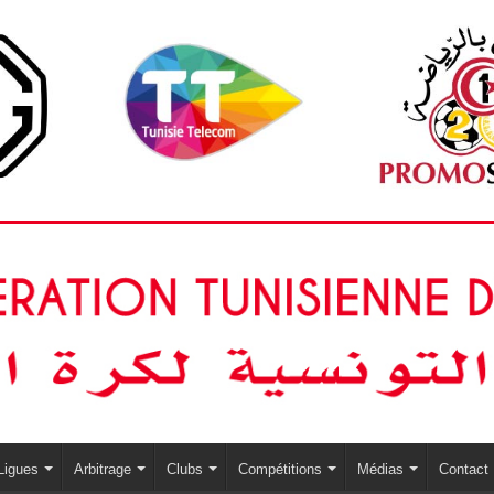
Ligues
Arbitrage
Clubs
Compétitions
Médias
Contact