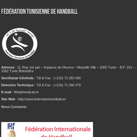
Fédération tunisienne de Handball
Adresse
: 11, Rue 1er juin – Impasse de l’Aurore – Mutuelle Ville – 1002 Tunis – B.P. 151 –
1002 Tunis Belvédère
Secrétariat Générale
: Tél & Fax : (+216) 71 282 566
Direction Technique
: Tél & Fax : (+216) 71 280 479
E-mail
: fthb@email.ati.tn
Site Web
: http://www.federationhandball.tn/
Nous Contacter