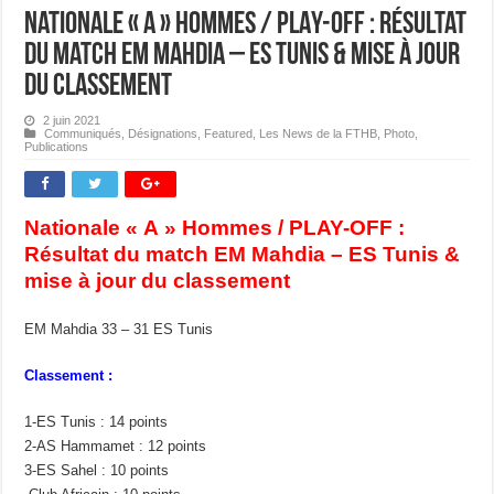
Nationale « A » Hommes / PLAY-OFF : Résultat
du match EM Mahdia – ES Tunis & mise à jour
du classement
2 juin 2021
Communiqués
,
Désignations
,
Featured
,
Les News de la FTHB
,
Photo
,
Publications
Nationale « A » Hommes / PLAY-OFF :
Résultat du match EM Mahdia – ES Tunis &
mise à jour du classement
EM Mahdia 33 – 31 ES Tunis
Classement :
1-ES Tunis : 14 points
2-AS Hammamet : 12 points
3-ES Sahel : 10 points