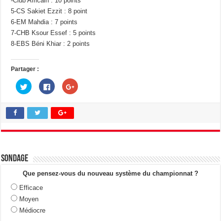
-Club Africain : 10 points
5-CS Sakiet Ezzit : 8 point
6-EM Mahdia : 7 points
7-CHB Ksour Essef : 5 points
8-EBS Béni Khiar : 2 points
Partager :
C
C
C
l
l
l
i
i
i
q
q
q
u
u
u
e
e
e
z
z
z
p
p
p
o
o
o
u
u
u
r
r
r
p
p
p
a
a
a
Sondage
r
r
r
t
t
t
a
a
a
Que pensez-vous du nouveau système du championnat ?
g
g
g
e
e
e
Efficace
r
r
r
s
s
s
Moyen
u
u
u
r
r
r
Médiocre
T
F
G
w
a
o