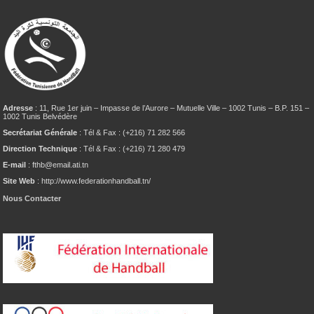
Adresse
: 11, Rue 1er juin – Impasse de l’Aurore – Mutuelle Ville – 1002 Tunis – B.P. 151 –
1002 Tunis Belvédère
Secrétariat Générale
: Tél & Fax : (+216) 71 282 566
Direction Technique
: Tél & Fax : (+216) 71 280 479
E-mail
: fthb@email.ati.tn
Site Web
: http://www.federationhandball.tn/
Nous Contacter