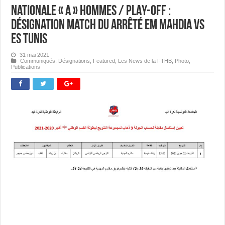
Nationale « A » Hommes / PLAY-OFF :
Désignation match du arrêté EM Mahdia Vs
ES Tunis
31 mai 2021
Communiqués
,
Désignations
,
Featured
,
Les News de la FTHB
,
Photo
,
Publications