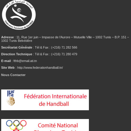
Adresse
: 11, Rue 1er juin – Impasse de l’Aurore – Mutuelle Ville – 1002 Tunis – B.P. 151 –
1002 Tunis Belvédère
Secrétariat Générale
: Tél & Fax : (+216) 71 282 566
Direction Technique
: Tél & Fax : (+216) 71 280 479
E-mail
: fthb@email.ati.tn
Site Web
: http://www.federationhandball.tn/
Nous Contacter