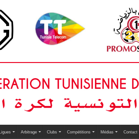
Ligues
Arbitrage
Clubs
Compétitions
Médias
Contact