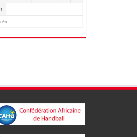
31
« Avr