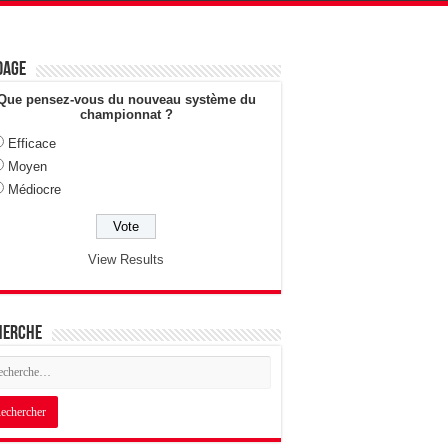
dage
Que pensez-vous du nouveau système du
championnat ?
Efficace
Moyen
Médiocre
View Results
herche