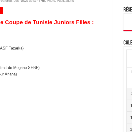
Featured
,
Les News de la FTHB
,
Photo
,
Publications
Rés
+
e Coupe de Tunisie Juniors Filles :
Cale
l’ASF Tazarka)
trait de Megrine SHBF)
ur Ariana)