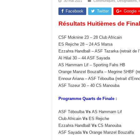
30 mai 2021
Communiqués
,
Désignations
,
Facebook
Twitter
Google 
Résultats Huitièmes de Final
CSF Moknine 23 – 28 Club Africain
ES Rejiche 28 – 24 AS Marsa
Ezzahra Handball – ASF Tazarka (retrait de 
Al Hilal 30 – 44 ASF Sayada
AS Hammam Lif – Sporting Fahs HB
Orange Manzel Bouzalfa – Megrine SHBF (re
Ennour Ariana – ASF Téboulba (retrait d’Enno
ASF Tozeur 30 – 40 CS Manouba
Programme Quarts de Finale :
ASF Téboulba
Vs
AS Hammam Lif
Club Africain
Vs
ES Rejiche
Ezzahra Handball
Vs
CS Manouba
ASF Sayada
Vs
Orange Manzel Bouzalfa