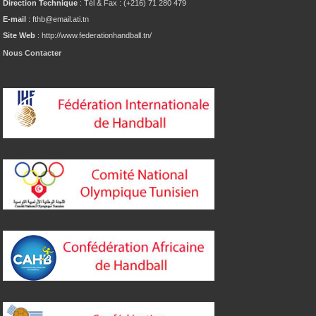
Direction Technique
: Tél & Fax : (+216) 71 280 479
E-mail
: fthb@email.ati.tn
Site Web
: http://www.federationhandball.tn/
Nous Contacter