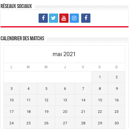
u
o
u
v
u
v
Réseaux sociaux
e
v
e
l
e
l
l
l
l
e
l
e
f
e
f
e
f
e
n
e
n
ê
n
ê
t
ê
t
Calendrier des matchs
r
t
r
e
r
e
)
e
)
)
mai 2021
L
M
M
J
V
S
D
1
2
3
4
5
6
7
8
9
10
11
12
13
14
15
16
17
18
19
20
21
22
23
24
25
26
27
28
29
30