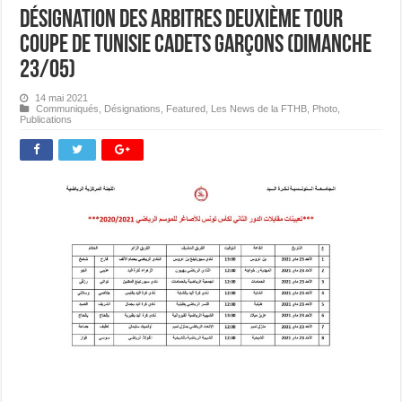
Désignation des Arbitres Deuxième Tour
Coupe de Tunisie Cadets Garçons (Dimanche
23/05)
14 mai 2021
Communiqués
,
Désignations
,
Featured
,
Les News de la FTHB
,
Photo
,
Publications