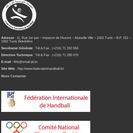
Adresse
: 11, Rue 1er juin – Impasse de l’Aurore – Mutuelle Ville – 1002 Tunis – B.P. 151 –
1002 Tunis Belvédère
Secrétariat Générale
: Tél & Fax : (+216) 71 282 566
Direction Technique
: Tél & Fax : (+216) 71 280 479
E-mail
: fthb@email.ati.tn
Site Web
: http://www.federationhandball.tn/
Nous Contacter