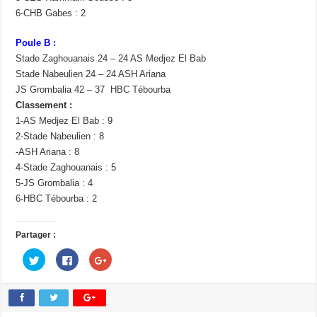
6-CHB Gabes : 2
Poule B :
Stade Zaghouanais 24 – 24 AS Medjez El Bab
Stade Nabeulien 24 – 24 ASH Ariana
JS Grombalia 42 – 37 HBC Tébourba
Classement :
1-AS Medjez El Bab : 9
2-Stade Nabeulien : 8
-ASH Ariana : 8
4-Stade Zaghouanais : 5
5-JS Grombalia : 4
6-HBC Tébourba : 2
Partager :
C
C
C
l
l
l
i
i
i
q
q
q
u
u
u
e
e
e
z
z
z
p
p
p