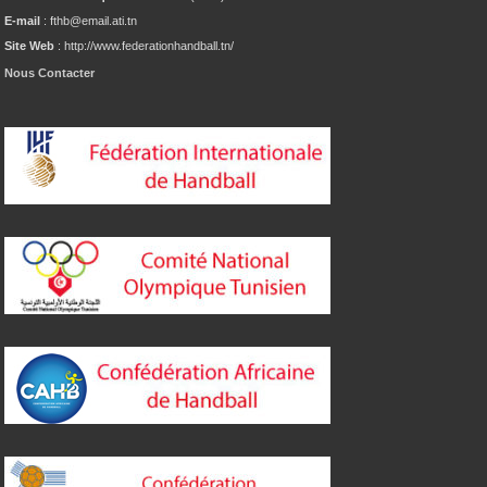
E-mail
: fthb@email.ati.tn
Site Web
: http://www.federationhandball.tn/
Nous Contacter