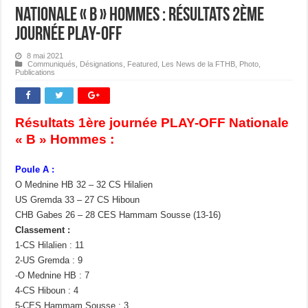
Nationale « B » Hommes : Résultats 2ème
journée PLAY-OFF
8 mai 2021
Communiqués
,
Désignations
,
Featured
,
Les News de la FTHB
,
Photo
,
Publications
Résultats 1ère journée PLAY-OFF Nationale
« B » Hommes :
Poule A :
O Mednine HB 32 – 32 CS Hilalien
US Gremda 33 – 27 CS Hiboun
CHB Gabes 26 – 28 CES Hammam Sousse (13-16)
Classement :
1-CS Hilalien : 11
2-US Gremda : 9
-O Mednine HB : 7
4-CS Hiboun : 4
5-CES Hammam Sousse : 3