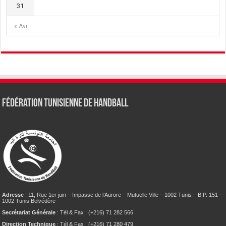
31
« Avr
Fédération tunisienne de Handball
Adresse
: 11, Rue 1er juin – Impasse de l’Aurore – Mutuelle Ville – 1002 Tunis – B.P. 151 –
1002 Tunis Belvédère
Secrétariat Générale
: Tél & Fax : (+216) 71 282 566
Direction Technique
: Tél & Fax : (+216) 71 280 479