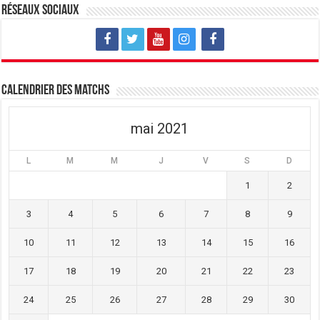
v
u
v
Réseaux sociaux
e
v
e
l
e
l
l
l
l
e
l
e
f
e
f
e
f
e
n
e
n
ê
n
ê
t
ê
t
Calendrier des matchs
r
t
r
e
r
e
)
e
)
)
mai 2021
L
M
M
J
V
S
D
1
2
3
4
5
6
7
8
9
10
11
12
13
14
15
16
17
18
19
20
21
22
23
24
25
26
27
28
29
30