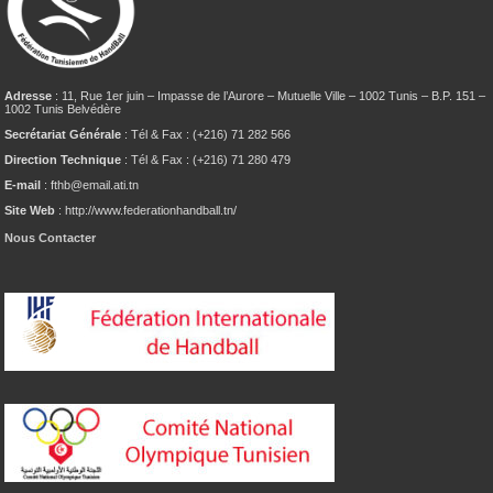
Adresse
: 11, Rue 1er juin – Impasse de l’Aurore – Mutuelle Ville – 1002 Tunis – B.P. 151 –
1002 Tunis Belvédère
Secrétariat Générale
: Tél & Fax : (+216) 71 282 566
Direction Technique
: Tél & Fax : (+216) 71 280 479
E-mail
: fthb@email.ati.tn
Site Web
: http://www.federationhandball.tn/
Nous Contacter