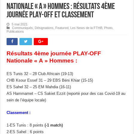
Nationale « A » Hommes : Résultats 4ème
journée PLAY-OFF et classement
5 mai 2021
Communiqués
,
Désignations
,
Featured
,
Les News de la FTHB
,
Photo
,
Publications
Résultats 4ème journée PLAY-OFF
Nationale « A » Hommes :
ES Tunis 32 – 28 Club Africain (19-13)
CHB Ksour Essef 31 – 29 EBS Béni Khiar (15-15)
ES Sahel 32 – 25 EM Mahdia (16-11)
AS Hammamet – CS Sakiet Ezzit (reporté pour des cas Covid-19 au
sein de l’équipe locale)
Classement :
1-ES Tunis : 8 points
(-1 match)
2-ES Sahel : 6 points