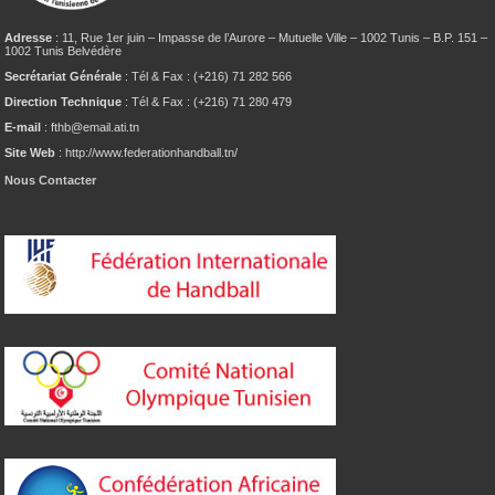
Adresse
: 11, Rue 1er juin – Impasse de l’Aurore – Mutuelle Ville – 1002 Tunis – B.P. 151 –
1002 Tunis Belvédère
Secrétariat Générale
: Tél & Fax : (+216) 71 282 566
Direction Technique
: Tél & Fax : (+216) 71 280 479
E-mail
: fthb@email.ati.tn
Site Web
: http://www.federationhandball.tn/
Nous Contacter