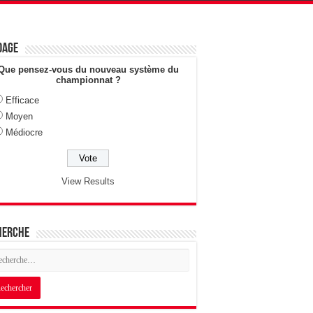
dage
Que pensez-vous du nouveau système du
championnat ?
Efficace
Moyen
Médiocre
View Results
herche