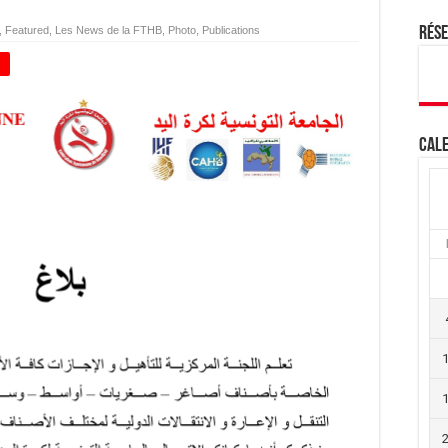
,
Featured
,
Les News de la FTHB
,
Photo
,
Publications
Rés
+
Cale