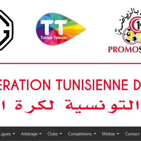
Ligues
Arbitrage
Clubs
Compétitions
Médias
Contact