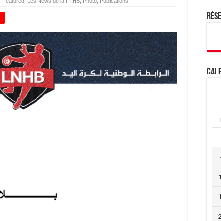
,
Featured
,
Les News de la FTHB
,
Photo
,
Publications
Rés
+
Cale