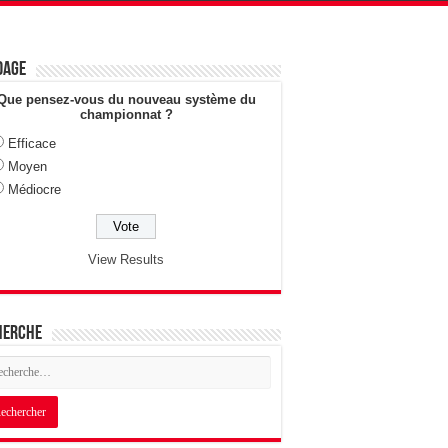
dage
Que pensez-vous du nouveau système du
championnat ?
Efficace
Moyen
Médiocre
View Results
herche