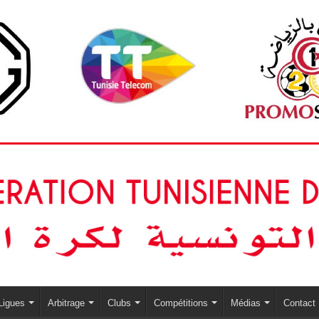
Ligues
Arbitrage
Clubs
Compétitions
Médias
Contact