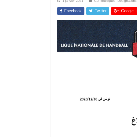
1 janvier 2021
Communiqués
,
Désignations
Facebook
Twitter
Google 