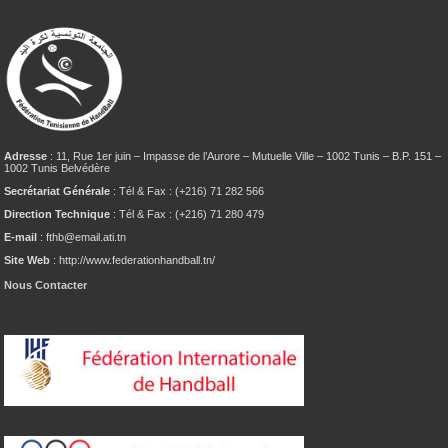
Adresse
: 11, Rue 1er juin – Impasse de l’Aurore – Mutuelle Ville – 1002 Tunis – B.P. 151 –
1002 Tunis Belvédère
Secrétariat Générale
: Tél & Fax : (+216) 71 282 566
Direction Technique
: Tél & Fax : (+216) 71 280 479
E-mail
: fthb@email.ati.tn
Site Web
: http://www.federationhandball.tn/
Nous Contacter