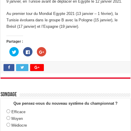
9 janvier, en Tunisie avant de déplacer en Egypte le 12 janvier 2021.
Au premier tour du Mondial Egypte 2021 (13 janvier – 1 février), la
Tunisie évoluera dans le groupe B avec la Pologne (15 janvier), le
Brésil (17 janvier) et l’Espagne (19 janvier).
Partager :
C
C
C
l
l
l
i
i
i
q
q
q
u
u
u
e
e
e
z
z
z
p
p
p
o
o
o
u
u
u
r
r
r
p
p
p
a
a
a
Sondage
r
r
r
t
t
t
a
a
a
Que pensez-vous du nouveau système du championnat ?
g
g
g
e
e
e
Efficace
r
r
r
s
s
s
Moyen
u
u
u
r
r
r
Médiocre
T
F
G