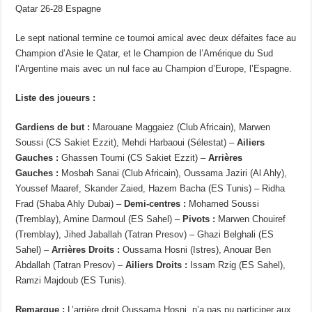
Qatar 26-28 Espagne
Le sept national termine ce tournoi amical avec deux défaites face au
Champion d’Asie le Qatar, et le Champion de l’Amérique du Sud
l’Argentine mais avec un nul face au Champion d’Europe, l’Espagne.
Liste des joueurs :
Gardiens de but :
Marouane Maggaiez (Club Africain), Marwen
Soussi (CS Sakiet Ezzit), Mehdi Harbaoui (Sélestat) –
Ailiers
Gauches :
Ghassen Toumi (CS Sakiet Ezzit) –
Arrières
Gauches :
Mosbah Sanai (Club Africain), Oussama Jaziri (Al Ahly),
Youssef Maaref, Skander Zaied, Hazem Bacha (ES Tunis) – Ridha
Frad (Shaba Ahly Dubai) –
Demi-centres :
Mohamed Soussi
(Tremblay), Amine Darmoul (ES Sahel) –
Pivots :
Marwen Chouiref
(Tremblay), Jihed Jaballah (Tatran Presov) – Ghazi Belghali (ES
Sahel) –
Arrières Droits :
Oussama Hosni (Istres), Anouar Ben
Abdallah (Tatran Presov) –
Ailiers Droits :
Issam Rzig (ES Sahel),
Ramzi Majdoub (ES Tunis).
Remarque :
L’arrière droit Oussama Hosni, n’a pas pu participer aux