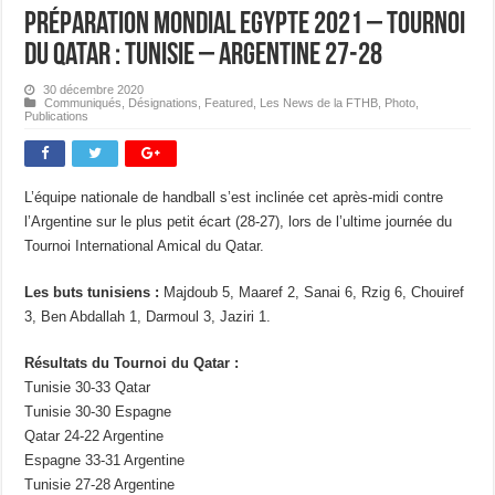
Préparation Mondial Egypte 2021 – Tournoi
du Qatar : Tunisie – Argentine 27-28
30 décembre 2020
Communiqués
,
Désignations
,
Featured
,
Les News de la FTHB
,
Photo
,
Publications
L’équipe nationale de handball s’est inclinée cet après-midi contre
l’Argentine sur le plus petit écart (28-27), lors de l’ultime journée du
Tournoi International Amical du Qatar.
Les buts tunisiens :
Majdoub 5, Maaref 2, Sanai 6, Rzig 6, Chouiref
3, Ben Abdallah 1, Darmoul 3, Jaziri 1.
Résultats du Tournoi du Qatar :
Tunisie 30-33 Qatar
Tunisie 30-30 Espagne
Qatar 24-22 Argentine
Espagne 33-31 Argentine
Tunisie 27-28 Argentine