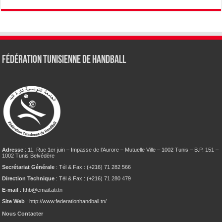
Fédération tunisienne de Handball
Adresse
: 11, Rue 1er juin – Impasse de l’Aurore – Mutuelle Ville – 1002 Tunis – B.P. 151 –
1002 Tunis Belvédère
Secrétariat Générale
: Tél & Fax : (+216) 71 282 566
Direction Technique
: Tél & Fax : (+216) 71 280 479
E-mail
: fthb@email.ati.tn
Site Web
: http://www.federationhandball.tn/
Nous Contacter