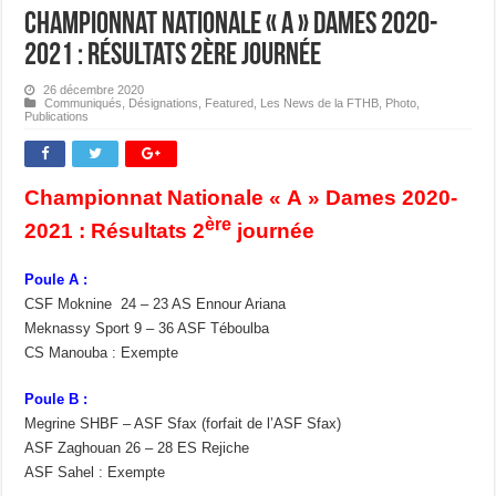
Championnat Nationale « A » Dames 2020-
2021 : Résultats 2ère journée
26 décembre 2020
Communiqués
,
Désignations
,
Featured
,
Les News de la FTHB
,
Photo
,
Publications
Championnat Nationale « A » Dames 2020-
ère
2021 : Résultats 2
journée
Poule A :
CSF Moknine 24 – 23 AS Ennour Ariana
Meknassy Sport 9 – 36 ASF Téboulba
CS Manouba : Exempte
Poule B :
Megrine SHBF – ASF Sfax (forfait de l’ASF Sfax)
ASF Zaghouan 26 – 28 ES Rejiche
ASF Sahel : Exempte