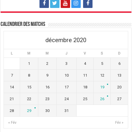
e
l
e
f
e
f
e
f
e
n
e
n
ê
n
ê
t
ê
t
Calendrier des matchs
r
t
r
e
r
e
)
e
)
)
décembre 2020
L
M
M
J
V
S
D
1
2
3
4
5
6
7
8
9
10
11
12
13
14
15
16
17
18
19
20
21
22
23
24
25
26
27
28
29
30
31
« Fév
Fév »