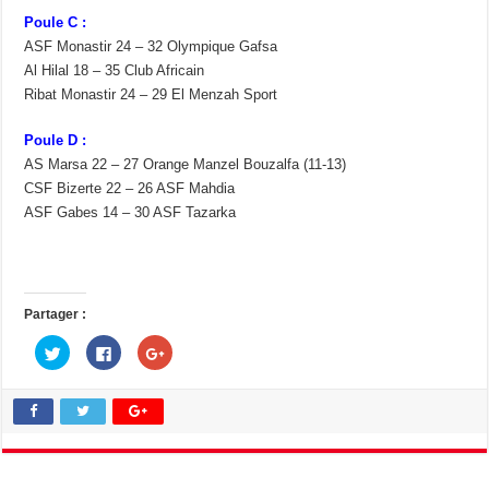
Poule C :
ASF Monastir 24 – 32 Olympique Gafsa
Al Hilal 18 – 35 Club Africain
Ribat Monastir 24 – 29 El Menzah Sport
Poule D :
AS Marsa 22 – 27 Orange Manzel Bouzalfa (11-13)
CSF Bizerte 22 – 26 ASF Mahdia
ASF Gabes 14 – 30 ASF Tazarka
Partager :
C
C
C
l
l
l
i
i
i
q
q
q
u
u
u
e
e
e
z
z
z
p
p
p
o
o
o
u
u
u
r
r
r