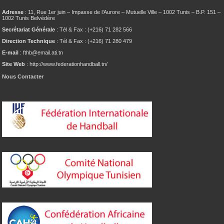
Adresse
: 11, Rue 1er juin – Impasse de l’Aurore – Mutuelle Ville – 1002 Tunis – B.P. 151 –
1002 Tunis Belvédère
Secrétariat Générale
: Tél & Fax : (+216) 71 282 566
Direction Technique
: Tél & Fax : (+216) 71 280 479
E-mail
: fthb@email.ati.tn
Site Web
: http://www.federationhandball.tn/
Nous Contacter