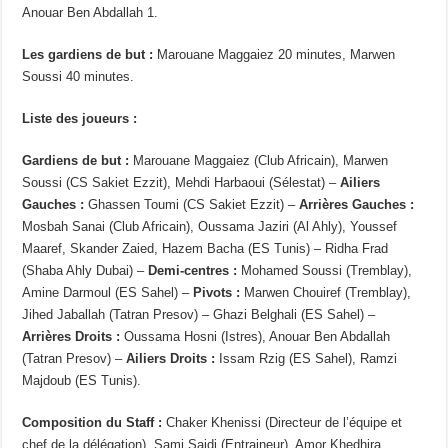
Anouar Ben Abdallah 1.
Les gardiens de but :
Marouane Maggaiez 20 minutes, Marwen
Soussi 40 minutes.
Liste des joueurs :
Gardiens de but :
Marouane Maggaiez (Club Africain), Marwen
Soussi (CS Sakiet Ezzit), Mehdi Harbaoui (Sélestat) –
Ailiers
Gauches :
Ghassen Toumi (CS Sakiet Ezzit) –
Arrières Gauches :
Mosbah Sanai (Club Africain), Oussama Jaziri (Al Ahly), Youssef
Maaref, Skander Zaied, Hazem Bacha (ES Tunis) – Ridha Frad
(Shaba Ahly Dubai) –
Demi-centres :
Mohamed Soussi (Tremblay),
Amine Darmoul (ES Sahel) –
Pivots :
Marwen Chouiref (Tremblay),
Jihed Jaballah (Tatran Presov) – Ghazi Belghali (ES Sahel) –
Arrières Droits :
Oussama Hosni (Istres), Anouar Ben Abdallah
(Tatran Presov) –
Ailiers Droits :
Issam Rzig (ES Sahel), Ramzi
Majdoub (ES Tunis).
Composition du Staff :
Chaker Khenissi (Directeur de l’équipe et
chef de la délégation), Sami Saidi (Entraineur), Amor Khedhira