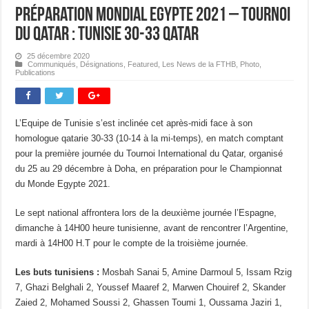
Préparation Mondial Egypte 2021 – Tournoi
du Qatar : Tunisie 30-33 Qatar
25 décembre 2020
Communiqués
,
Désignations
,
Featured
,
Les News de la FTHB
,
Photo
,
Publications
L’Equipe de Tunisie s’est inclinée cet après-midi face à son
homologue qatarie 30-33 (10-14 à la mi-temps), en match comptant
pour la première journée du Tournoi International du Qatar, organisé
du 25 au 29 décembre à Doha, en préparation pour le Championnat
du Monde Egypte 2021.
Le sept national affrontera lors de la deuxième journée l’Espagne,
dimanche à 14H00 heure tunisienne, avant de rencontrer l’Argentine,
mardi à 14H00 H.T pour le compte de la troisième journée.
Les buts tunisiens :
Mosbah Sanai 5, Amine Darmoul 5, Issam Rzig
7, Ghazi Belghali 2, Youssef Maaref 2, Marwen Chouiref 2, Skander
Zaied 2, Mohamed Soussi 2, Ghassen Toumi 1, Oussama Jaziri 1,