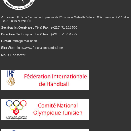
Adresse
: 11, Rue 1er juin – Impasse de l’Aurore – Mutuelle Ville – 1002 Tunis – B.P. 151 –
1002 Tunis Belvédère
Secrétariat Générale
: Tél & Fax : (+216) 71 282 566
Direction Technique
: Tél & Fax : (+216) 71 280 479
E-mail
: fthb@email.ati.tn
Site Web
: http://www.federationhandball.tn/
Nous Contacter