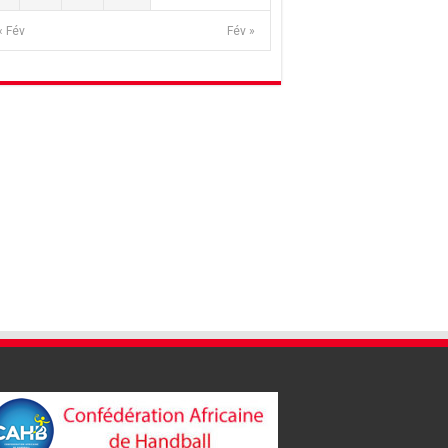
« Fév
Fév »