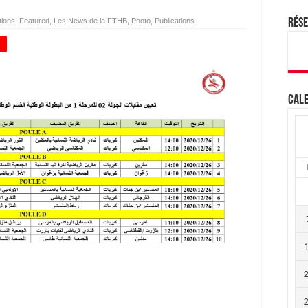
tions
,
Featured
,
Les News de la FTHB
,
Photo
,
Publications
Rés
+
Cale