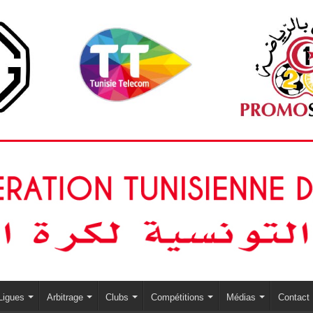
Ligues
Arbitrage
Clubs
Compétitions
Médias
Contact