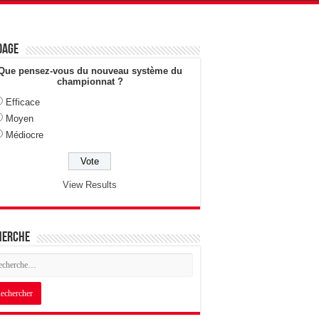
dage
Que pensez-vous du nouveau système du
championnat ?
Efficace
Moyen
Médiocre
View Results
herche