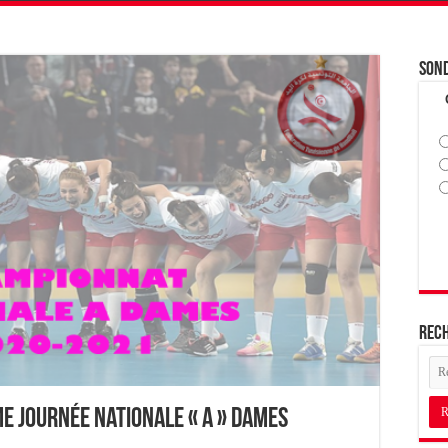
Son
Rec
e journée Nationale « A » Dames