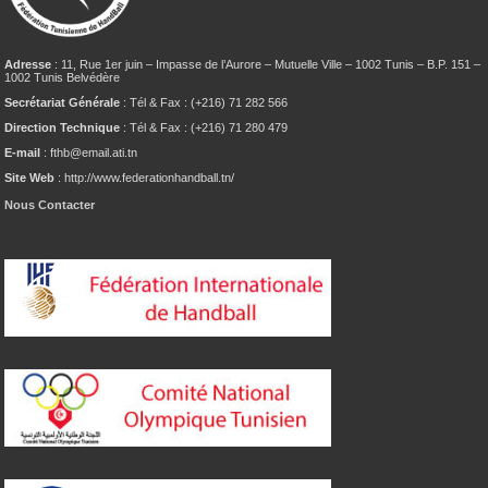
Adresse
: 11, Rue 1er juin – Impasse de l’Aurore – Mutuelle Ville – 1002 Tunis – B.P. 151 –
1002 Tunis Belvédère
Secrétariat Générale
: Tél & Fax : (+216) 71 282 566
Direction Technique
: Tél & Fax : (+216) 71 280 479
E-mail
: fthb@email.ati.tn
Site Web
: http://www.federationhandball.tn/
Nous Contacter