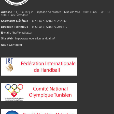
Adresse
: 11, Rue 1er juin – Impasse de l’Aurore – Mutuelle Ville – 1002 Tunis – B.P. 151 –
1002 Tunis Belvédère
Secrétariat Générale
: Tél & Fax : (+216) 71 282 566
Direction Technique
: Tél & Fax : (+216) 71 280 479
E-mail
: fthb@email.ati.tn
Site Web
: http://www.federationhandball.tn/
Nous Contacter