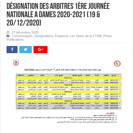
Désignation des Arbitres 1ère journée
Nationale A Dames 2020-2021 (19 &
20/12/2020)
17 décembre 2020
Communiqués
,
Désignations
,
Featured
,
Les News de la FTHB
,
Photo
,
Publications