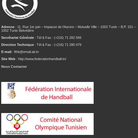
Adresse
: 11, Rue 1er juin – Impasse de l’Aurore – Mutuelle Ville – 1002 Tunis – B.P. 151 –
1002 Tunis Belvédère
Secrétariat Générale
: Tél & Fax : (+216) 71 282 566
Direction Technique
: Tél & Fax : (+216) 71 280 479
E-mail
: fthb@email.ati.tn
Site Web
: http://www.federationhandball.tn/
Nous Contacter