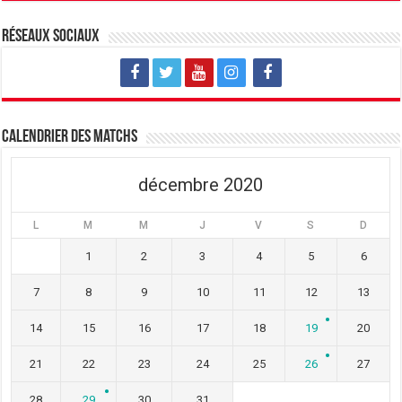
o
n
o
u
o
u
v
u
v
Réseaux sociaux
e
v
e
l
e
l
l
l
l
e
l
e
f
e
f
e
f
e
n
e
n
ê
n
ê
t
ê
t
Calendrier des matchs
r
t
r
e
r
e
)
e
)
)
décembre 2020
L
M
M
J
V
S
D
1
2
3
4
5
6
7
8
9
10
11
12
13
14
15
16
17
18
19
20
21
22
23
24
25
26
27
28
29
30
31