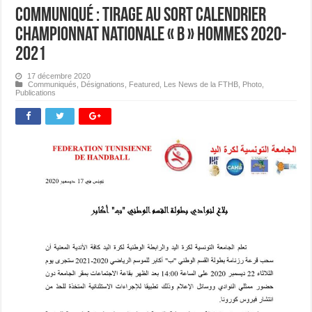
Communiqué : Tirage au Sort Calendrier
Championnat Nationale « B » Hommes 2020-
2021
17 décembre 2020
Communiqués
,
Désignations
,
Featured
,
Les News de la FTHB
,
Photo
,
Publications