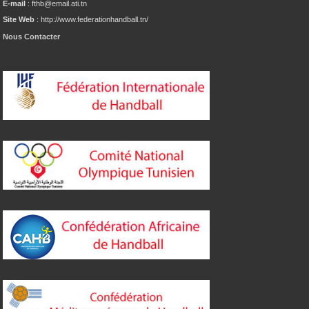
E-mail
: fthb@email.ati.tn
Site Web
: http://www.federationhandball.tn/
Nous Contacter