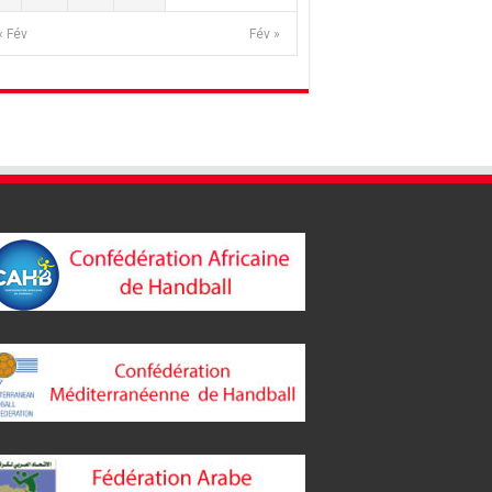
« Fév
Fév »