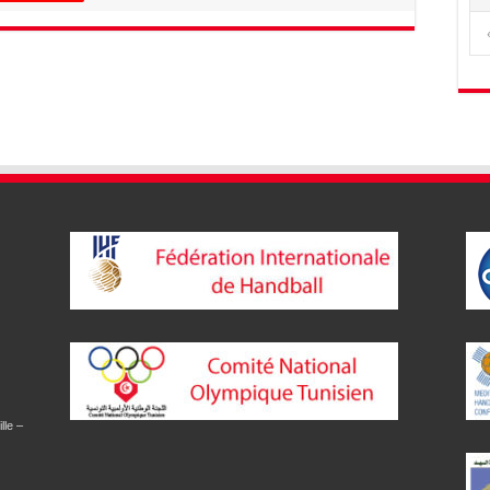
lle –