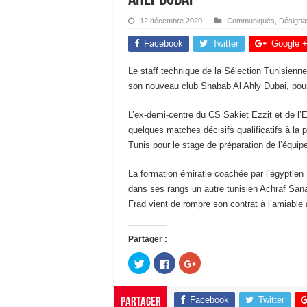
12 décembre 2020
Communiqués
,
Désigna
Facebook
Twitter
Google 
Le staff technique de la Sélection Tunisienne
son nouveau club Shabab Al Ahly Dubai, pou
L’ex-demi-centre du CS Sakiet Ezzit et de l’
quelques matches décisifs qualificatifs à la 
Tunis pour le stage de préparation de l’équ
La formation émiratie coachée par l’égyptie
dans ses rangs un autre tunisien Achraf San
Frad vient de rompre son contrat à l’amiable 
Partager :
C
C
C
l
l
l
i
i
i
q
q
q
u
u
u
Facebook
Twitter
Partager
e
e
e