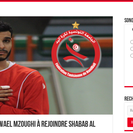
Son
Rec
 Wael Mzoughi à rejoindre Shabab Al