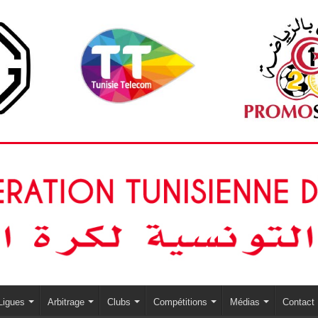
Ligues
Arbitrage
Clubs
Compétitions
Médias
Contact