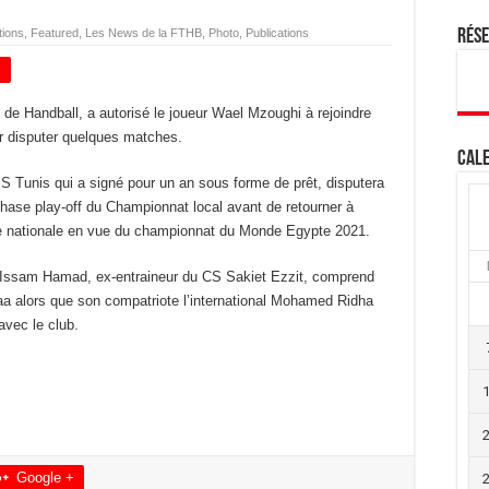
tions
,
Featured
,
Les News de la FTHB
,
Photo
,
Publications
Rés
+
 de Handball, a autorisé le joueur Wael Mzoughi à rejoindre
r disputer quelques matches.
Cale
ES Tunis qui a signé pour un an sous forme de prêt, disputera
phase play-off du Championnat local avant de retourner à
ipe nationale en vue du championnat du Monde Egypte 2021.
n Issam Hamad, ex-entraineur du CS Sakiet Ezzit, comprend
aa alors que son compatriote l’international Mohamed Ridha
avec le club.
Google +