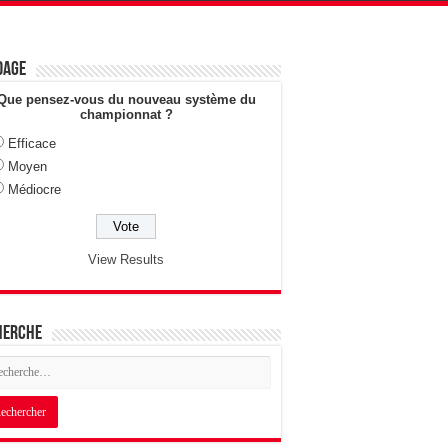
dage
Que pensez-vous du nouveau système du
championnat ?
Efficace
Moyen
Médiocre
View Results
herche