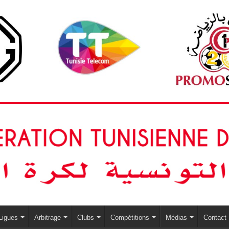
Ligues
Arbitrage
Clubs
Compétitions
Médias
Contact