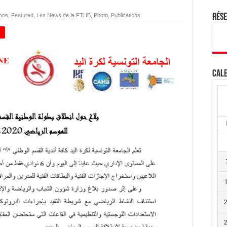
ions
,
Featured
,
Les News de la FTHB
,
Photo
,
Publications
Rés
+
Cale