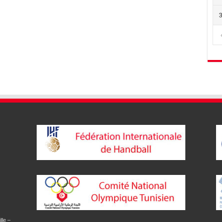
lle –