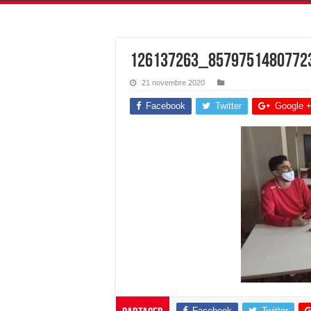
126137263_8579751480772
21 novembre 2020
Facebook
Twitter
Google 
Facebook
Twitter