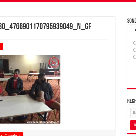
Son
30_4766901170795939049_n_GF
+
Rec
Google +