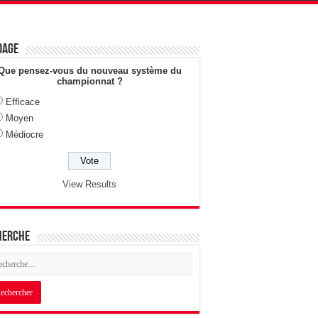
dage
Que pensez-vous du nouveau système du
championnat ?
Efficace
Moyen
Médiocre
View Results
herche