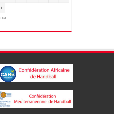
31
« Avr