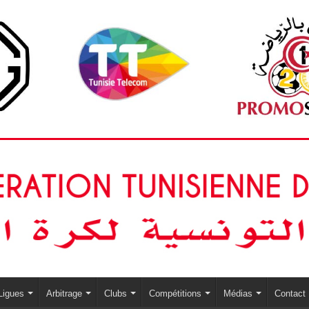
Ligues
Arbitrage
Clubs
Compétitions
Médias
Contact