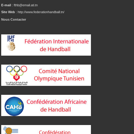
E-mail
: fthb@email.ati.tn
Site Web
: http://www.federationhandball.tn/
Nous Contacter