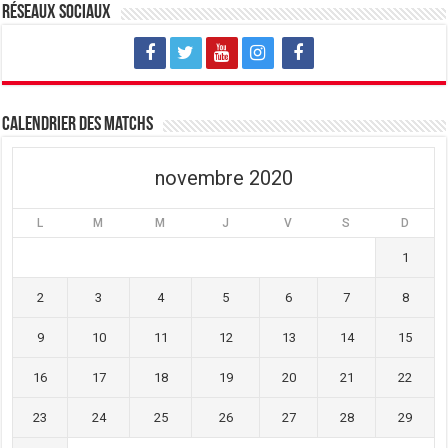
v
u
v
Réseaux sociaux
e
v
e
l
e
l
l
l
l
e
l
e
f
e
f
e
f
e
n
e
n
ê
n
ê
t
ê
t
Calendrier des matchs
r
t
r
e
r
e
)
e
)
)
novembre 2020
L
M
M
J
V
S
D
1
2
3
4
5
6
7
8
9
10
11
12
13
14
15
16
17
18
19
20
21
22
23
24
25
26
27
28
29