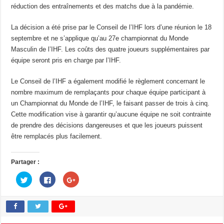
réduction des entraînements et des matchs due à la pandémie.
La décision a été prise par le Conseil de l’IHF lors d’une réunion le 18
septembre et ne s’applique qu’au 27e championnat du Monde
Masculin de l’IHF. Les coûts des quatre joueurs supplémentaires par
équipe seront pris en charge par l’IHF.
Le Conseil de l’IHF a également modifié le règlement concernant le
nombre maximum de remplaçants pour chaque équipe participant à
un Championnat du Monde de l’IHF, le faisant passer de trois à cinq.
Cette modification vise à garantir qu’aucune équipe ne soit contrainte
de prendre des décisions dangereuses et que les joueurs puissent
être remplacés plus facilement.
Partager :
C
C
C
l
l
l
i
i
i
q
q
q
u
u
u
e
e
e
z
z
z
p
p
p