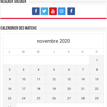
Réseaux sociaux
e
v
e
l
e
l
l
l
l
e
l
e
f
e
f
e
f
e
n
e
n
ê
n
ê
t
ê
t
Calendrier des matchs
r
t
r
e
r
e
)
e
)
)
novembre 2020
L
M
M
J
V
S
D
1
2
3
4
5
6
7
8
9
10
11
12
13
14
15
16
17
18
19
20
21
22
23
24
25
26
27
28
29