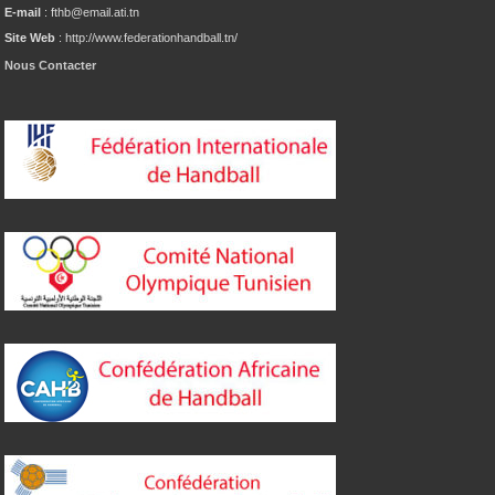
E-mail
: fthb@email.ati.tn
Site Web
: http://www.federationhandball.tn/
Nous Contacter