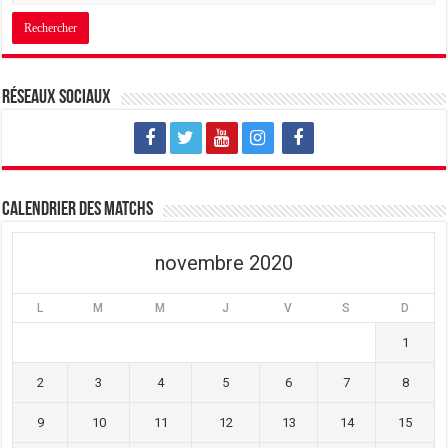
s
n
s
u
s
u
n
u
n
e
n
e
n
e
n
o
n
o
u
o
u
v
u
v
Réseaux sociaux
e
v
e
l
e
l
l
l
l
e
l
e
f
e
f
e
f
e
n
e
n
ê
n
ê
t
ê
t
Calendrier des matchs
r
t
r
e
r
e
)
e
)
)
novembre 2020
L
M
M
J
V
S
D
1
2
3
4
5
6
7
8
9
10
11
12
13
14
15