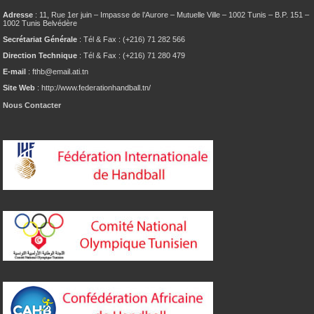
Adresse
: 11, Rue 1er juin – Impasse de l’Aurore – Mutuelle Ville – 1002 Tunis – B.P. 151 –
1002 Tunis Belvédère
Secrétariat Générale
: Tél & Fax : (+216) 71 282 566
Direction Technique
: Tél & Fax : (+216) 71 280 479
E-mail
: fthb@email.ati.tn
Site Web
: http://www.federationhandball.tn/
Nous Contacter