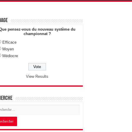
dage
Que pensez-vous du nouveau système du
championnat ?
Efficace
Moyen
Médiocre
View Results
herche