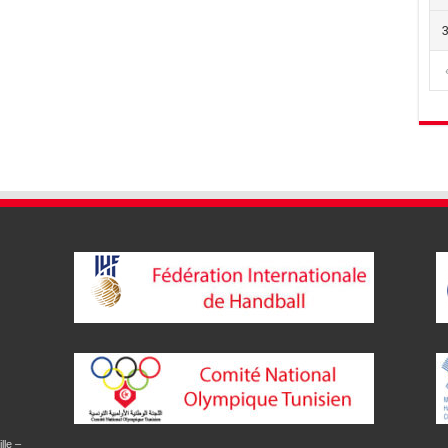
lle –