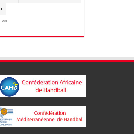
31
« Avr