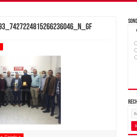
Son
93_7427224815266236046_n_GF
+
Rec
Google +