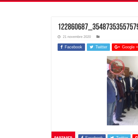
122860687_3548735355757
21 novembre 2020
Facebook
Twitter
Google 
Facebook
Twitter