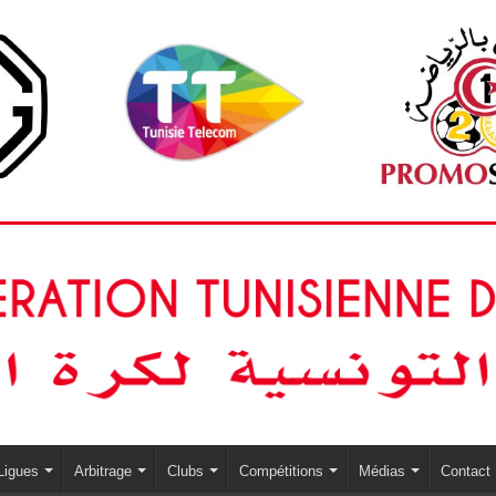
Ligues
Arbitrage
Clubs
Compétitions
Médias
Contact