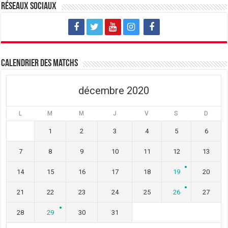
v
u
v
Réseaux sociaux
e
v
e
l
e
l
l
l
l
e
l
e
f
e
f
e
f
e
n
e
n
ê
n
ê
t
ê
t
Calendrier des matchs
r
t
r
e
r
e
)
e
)
)
décembre 2020
L
M
M
J
V
S
D
1
2
3
4
5
6
7
8
9
10
11
12
13
14
15
16
17
18
19
20
21
22
23
24
25
26
27
28
29
30
31