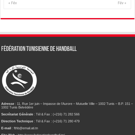
« Fév
Fév »
Fédération tunisienne de Handball
Adresse
: 11, Rue 1er juin – Impasse de l’Aurore – Mutuelle Ville – 1002 Tunis – B.P. 151 –
1002 Tunis Belvédère
Secrétariat Générale
: Tél & Fax : (+216) 71 282 566
Direction Technique
: Tél & Fax : (+216) 71 280 479
E-mail
: fthb@email.ati.tn
Site Web
: http://www.federationhandball.tn/