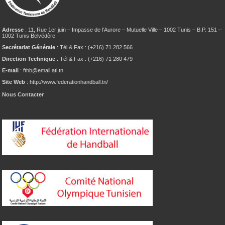
Adresse
: 11, Rue 1er juin – Impasse de l’Aurore – Mutuelle Ville – 1002 Tunis – B.P. 151 –
1002 Tunis Belvédère
Secrétariat Générale
: Tél & Fax : (+216) 71 282 566
Direction Technique
: Tél & Fax : (+216) 71 280 479
E-mail
: fthb@email.ati.tn
Site Web
: http://www.federationhandball.tn/
Nous Contacter